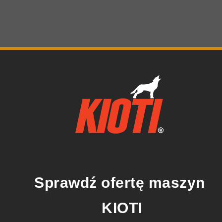
ę formułę
aktywna piana do czyszczenia
tworzy, tak zwany efekt 
eszkodliwa dla ekosystemu, ponieważ zawarte w niej środki powie
iminuje zabrudzenia, a jednocześnie ogranicza wpływ na klimat. C
ynowego, co czyni ją bardzo uniwersalną.
Sprawdź ofertę maszyn 
ia z
aktywnej piany do ciężkich zabrudzeń
należy pamiętać o ki
umieniem zimnej wody, co zapobiegnie jej wysychaniu. Warto równie
KIOTI
zym usunięciu.