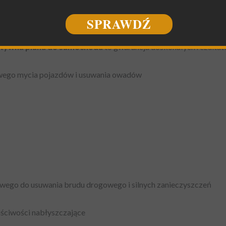
najlepsza pianka dynamiczna
, jaką można znaleźć na rynku. Jej 
SPRAWDŹ
ść.
Aktywna piana do myjni
jest dostępna w opakowaniach o wadz
tywna piana do samochodu
to gwarancja doskonałych rezultat
ego mycia pojazdów i usuwania owadów
wego do usuwania brudu drogowego i silnych zanieczyszczeń
aściwości nabłyszczające