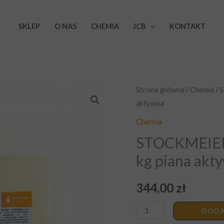
SKLEP
O NAS
CHEMIA
JCB
KONTAKT
ilość
Strona główna
/
Chemia
/ 
aktywna
STOCKMEIER
LotuSCare
Chemia
PRE-
STOCKMEIER
MAX
kg piana akt
–
22
344,00
zł
kg
piana
DODA
aktywna