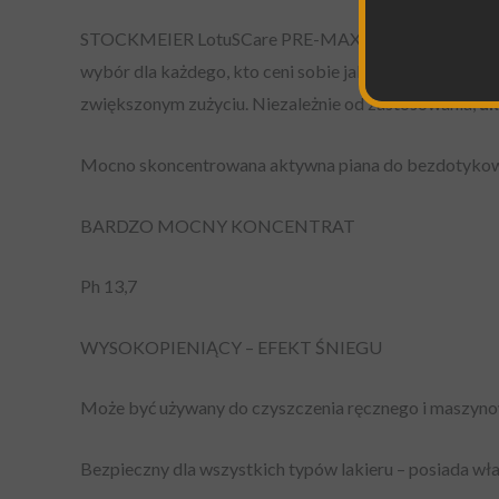
STOCKMEIER LotuSCare PRE-MAX to bez wątpienia
wybór dla każdego, kto ceni sobie jakość i niezawodno
zwiększonym zużyciu. Niezależnie od zastosowania,
ak
Mocno skoncentrowana aktywna piana do bezdotykow
BARDZO MOCNY KONCENTRAT
Ph 13,7
WYSOKOPIENIĄCY – EFEKT ŚNIEGU
Może być używany do czyszczenia ręcznego i maszyno
Bezpieczny dla wszystkich typów lakieru – posiada wł