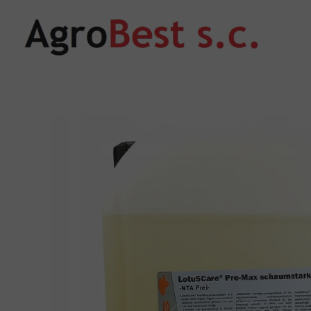
Przejdź
do
treści